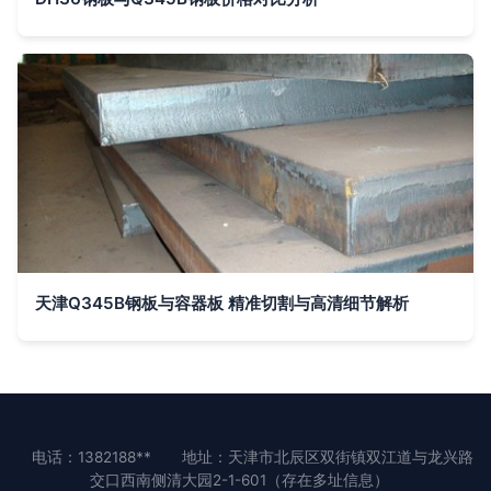
天津Q345B钢板与容器板 精准切割与高清细节解析
电话：1382188**
地址：天津市北辰区双街镇双江道与龙兴路
交口西南侧清大园2-1-601（存在多址信息）