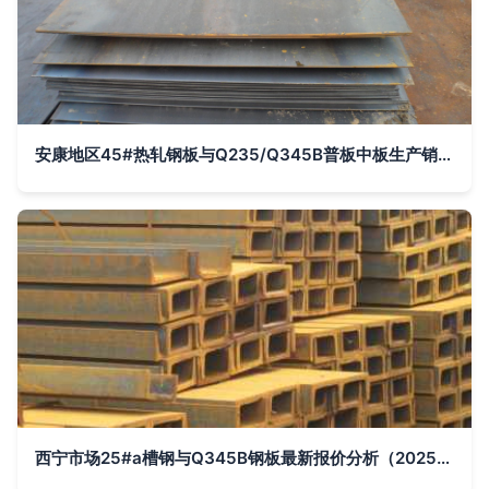
安康地区45#热轧钢板与Q235/Q345B普板中板生产销售现状分析
西宁市场25#a槽钢与Q345B钢板最新报价分析（2025年）