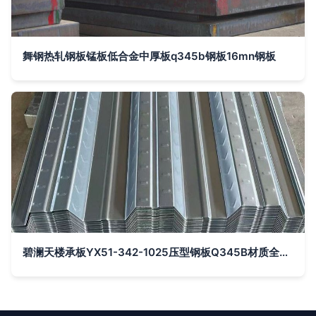
舞钢热轧钢板锰板低合金中厚板q345b钢板16mn钢板
碧澜天楼承板YX51-342-1025压型钢板Q345B材质全解析