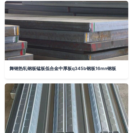
舞钢热轧钢板锰板低合金中厚板q345b钢板16mn钢板