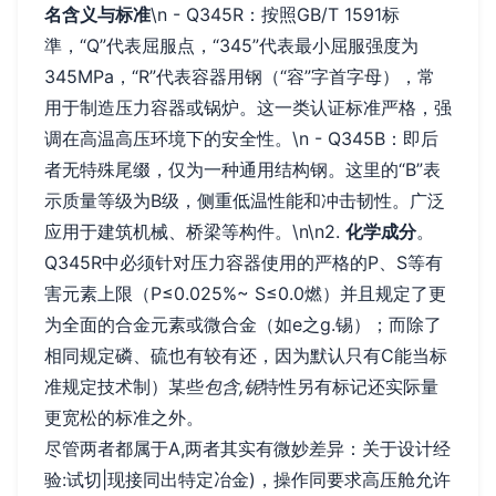
名含义与标准
\n - Q345R：按照GB/T 1591标
準，“Q”代表屈服点，“345”代表最小屈服强度为
345MPa，“R”代表容器用钢（“容”字首字母），常
用于制造压力容器或锅炉。这一类认证标准严格，强
调在高温高压环境下的安全性。\n - Q345B：即后
者无特殊尾缀，仅为一种通用结构钢。这里的“B”表
示质量等级为B级，侧重低温性能和冲击韧性。广泛
应用于建筑机械、桥梁等构件。\n\n2.
化学成分
。
Q345R中必须针对压力容器使用的严格的P、S等有
害元素上限（P≤0.025%~ S≤0.0燃）并且规定了更
为全面的合金元素或微合金（如e之g.锡）；而除了
相同规定磷、硫也有较有还，因为默认只有C能当标
准规定技术制）某些
包含,铌
特性另有标记还实际量
更宽松的标准之外。
尽管两者都属于A,两者其实有微妙差异：关于设计经
验:试切|现接同出特定冶金)，操作同要求高压舱允许