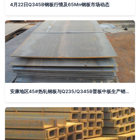
4月22日Q345B钢板行情及65Mn钢板市场动态
安康地区45#热轧钢板与Q235/Q345B普板中板生产销售现状分析