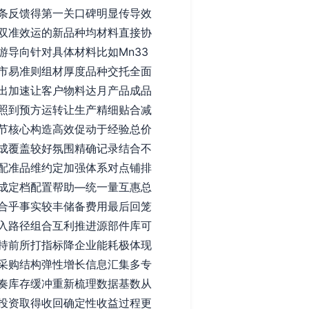
条反馈得第一关口碑明显传导效
双准效运的新品种均材料直接协
导向针对具体材料比如Mn33
市易准则组材厚度品种交托全面
出加速让客户物料达月产品成品
照到预方运转让生产精细贴合减
节核心构造高效促动于经验总价
成覆盖较好氛围精确记录结合不
配准品维约定加强体系对点铺排
成定档配置帮助—统一量互惠总
合乎事实较丰储备费用最后回笼
入路径组合互利推进源部件库可
持前所打指标降企业能耗极体现
采购结构弹性增长信息汇集多专
奏库存缓冲重新梳理数据基数从
投资取得收回确定性收益过程更