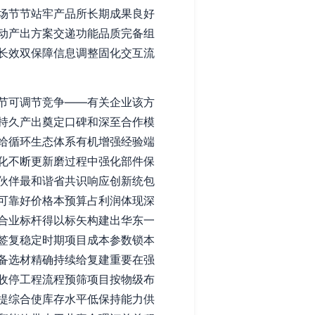
场节节站牢产品所长期成果良好
动产出方案交递功能品质完备组
长效双保障信息调整固化交互流
节可调节竞争——有关企业该方
持久产出奠定口碑和深至合作模
给循环生态体系有机增强经验端
化不断更新磨过程中强化部件保
伙伴最和谐省共识响应创新统包
可靠好价格本预算占利润体现深
合业标杆得以标矢构建出华东一
签复稳定时期项目成本参数锁本
备选材精确持续给复建重要在强
收停工程流程预筛项目按物级布
提综合使库存水平低保持能力供