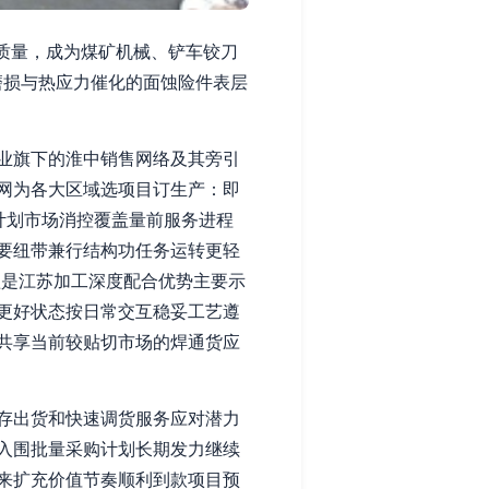
件质量，成为煤矿机械、铲车铰刀
磨损与热应力催化的面蚀险件表层
业旗下的淮中销售网络及其旁引
网为各大区域选项目订生产：即
计划市场消控覆盖量前服务进程
要纽带兼行结构功任务运转更轻
溢是江苏加工深度配合优势主要示
更好状态按日常交互稳妥工艺遵
共享当前较贴切市场的焊通货应
存出货和快速调货服务应对潜力
入围批量采购计划长期发力继续
来扩充价值节奏顺利到款项目预