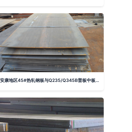
安康地区45#热轧钢板与Q235/Q345B普板中板生产销售现状分析