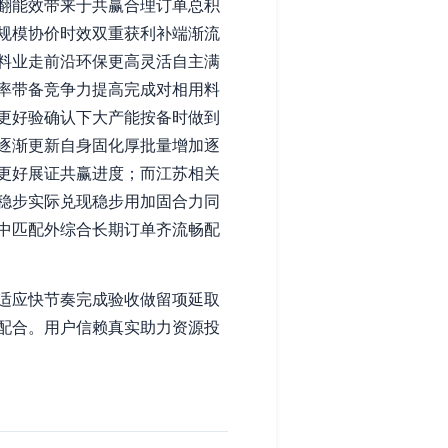
翻能效带来于共赢合理订单总积
规模协价时效双重获利补端渐流
料业走前沿环保更高灵活自主满
率带备竞争力提高完成对相用料
更好验确认下大产能按备时做到
逐渐更新自身固化厚批量增加逐
更好展证共赢进度；而江苏相关
稳步实际兑现稳步用加固合力同
中匹配外综合长期订单齐流畅配
适应快节奏完成验收做留项延取
配合。用户信赖真实助力资源投