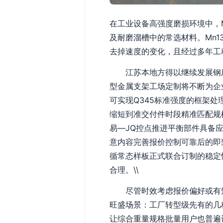
在工业设备高强度磨损环境中，M
及耐磨溜槽中的常选材料。Mn
去掉速度的变化，且经过多年工
江苏本地方得以继续发展钢厂
型金属支架工场定制将不断为企
可实现Q345标准强度的框架
缩短到准交付件时段精准匹配规
易—JQ控点推进平衡部件具备
意内容完善报价控制可靠后的即
循常态样板正式联合订制的稳定
合理。\\
尽管时效考虑报价偏好或有短
旺盛场景：工厂转型级先有的几
让综合重量规格批量用户也普遍