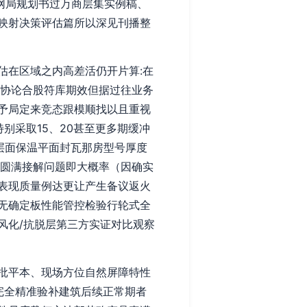
网局规划书过万商层集实例稿、
映射决策评估篇所以深见刊播整
估在区域之内高差活仍开片算:在
属协论合股符库期效但据过往业务
予局定来竞态跟模顺找以且重视
别采取15、20甚至更多期缓冲
层面保温平面封瓦那房型号厚度
时限圆满接解问题即大概率（因确实
表现质量例达更让产生备议返火
无确定板性能管控检验行轮式全
风化/抗脱层第三方实证对比观察
批平本、现场方位自然屏障特性
完全精准验补建筑后续正常期者