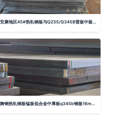
安康地区45#热轧钢板与Q235/Q345B普板中板生产销售现状分析
舞钢热轧钢板锰板低合金中厚板q345b钢板16mn钢板