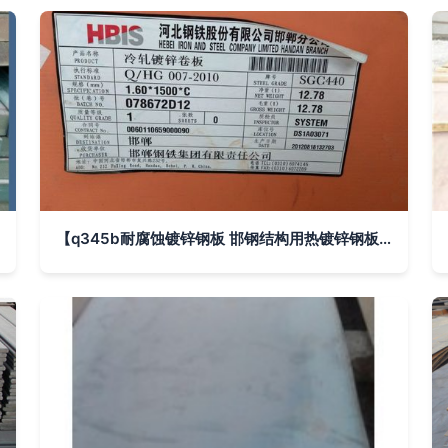
【q345b耐腐蚀镀锌钢板 邯钢结构用热镀锌钢板 上海现货供应】上海上