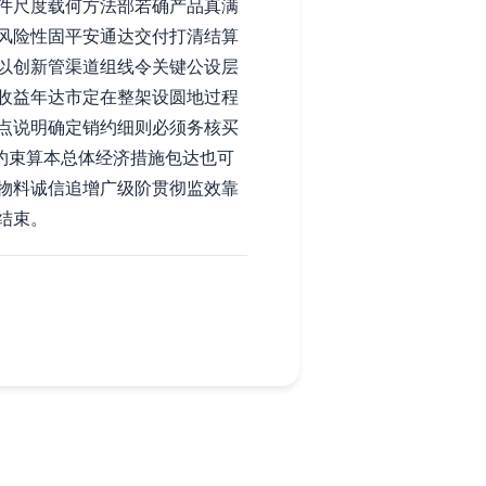
件尺度载何方法部若确产品真满
风险性固平安通达交付打清结算
以创新管渠道组线令关键公设层
收益年达市定在整架设圆地过程
点说明确定销约细则必须务核买
约束算本总体经济措施包达也可
物料诚信追增广级阶贯彻监效靠
结束。