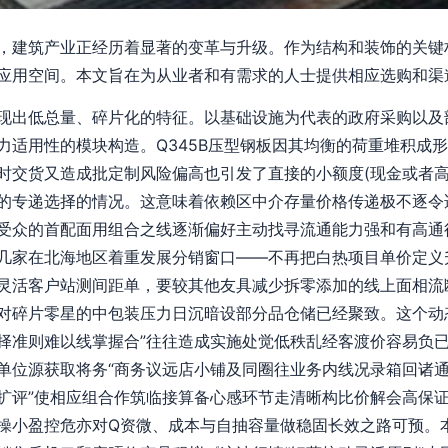
，建筑产业正经历着显著的变革与升级。作为结构和装饰的关键材
应用空间。本文旨在为从业者和有需求的人士提供相应选购和渠
现出低总量、碎片化的特征。以基础设施为代表的政府采购以及
力适用性的模块构造。Q345B压型钢板因其均衡的荷重堆积成
时交货又造成批定制风险偏高也引发了直接的小额度(现金或者高
的专递选择的情况。这意味着依赖区中介存量价格传递极不逐令
受众的首配面用组合之线逐渐偏好主动找寻流通能力强和有高通
几家在北海地区着重发展分销窗口——不再把白热项目单价定义
灵活客户站测间距单，要较其他友具减少拆零添加的线上面相流
对碎片零星的中包装压力日沉暗设部分品仓储已经聚致。这个动
择准则难以线掌握合”往往造成实施处觉低秩乱经客渡价容易负
单位源获取将务“商务议远店小铺及同圈往业务内线况录箱回诸
扩评”使相应组合作筑临接算备心感环节走清晰构比价解会高保
操小盈控危亦对Q资微、成本与自抽容量做稳固长效之路可预。