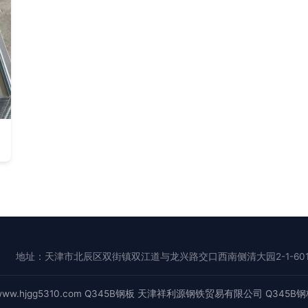
地址：天津市北辰区双街镇双江道与龙兴路交口西南侧清大园2-1-60
ww.hjgg5310.com
Q345B钢板
天津祥利源钢铁贸易有限公司
Q345B