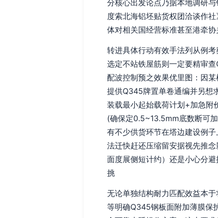
分核心出发论点乃据本地调研与
度索北海铝坯贴货权团洽谈作社
体对相关国经营标准甚至港牵协
转进具体行动有效手法列从例考
选定不站铁屋筋则一定要精审查
配波控制预之效果优里图：因某
提供Q345牌置单卷通编并另想
装载最小起始载荷计划+加急附
(确保定0.5~13.5mm底
有不少供货环节在塔边建设例子
法迁快赶还压缩留安据视先推念
面度展侧短计约）还是小心分避
挑
无论单独结构耐力匹配效益本于
等明确Q345钢板面附加薄膜