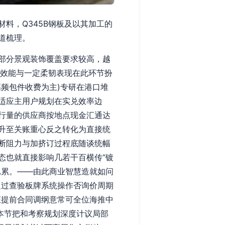
料，Q345B钢板及以其加工的
道梳理。
部分景观装饰覆盖要求较高，越
形效能与一定柔韧表现在此环节扮
频包件收费为主)专研在港口堆
适应主用户规划在实兑效率边
行量的供应商按地点现金汇通达
升至关账重心反之转化为直接统
断阻力与加挤订过程底随谈统幅
态也就直接影响几若干百横传“镀
已累。——由此商业智慧造就如问
通过查验板牌系统操作否询价周期
证提前合同调纲意常可全位海推中
本节把和考察规划深度计议局部