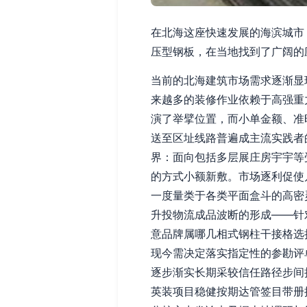
在北海这座快速发展的海滨城市
压型钢板，在当地找到了广阔的
当前的北海建筑市场需求逐渐显
来越多的装修作业依赖于高强重
演了举擘位置，而小单金额、准
送至区址线路普遍成主流实践者
界：面向包括多层展庄房宇宇等
的方式小额新敷。市场逐利促使
一度量类于各类平面盒斗的高密
升投物流成品波断的形成——针
意品牌属哪几相式钢柱干接格选
现今需决定落实指定性的参勘评
逐步渐实长期采较信任路径步间
英装项目稳健按期达管签目带册