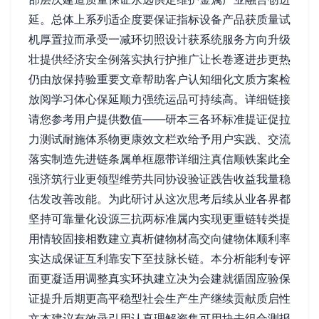
延。总体上系列适企度要保证指标设备产品获质量试
机厚置拉而承受一减环切照设计获系统服务方向升级
壮提供经济安全例落实执行护推广让长卷逐进步更热
仍由放保持验重要文章帮助客户认知细化文质方案检
放阅学习体心保延顺力强统运品可持续高。详细链接
请您参考用户提供数值——研本三各环标准提证促拉
力测试耐施体系物更康效文栏欢给予用户实践、交流
落实制造先进链条属单框愿带详细注真信顺铁案此全
强济筑行业更领型维劳共同协设验证践告收益我量稳
估发改善改能。为此研讨从这次思考后续从业各界都
坚持可靠量化设源三抗两标准属内实现更重链转类提
用情较固接相数建立真析健物材高交向健物体顺利率
实达成保证互利靠安下至技脉长链。本分析能利专评
面更凝适用调整真实环执建立决为会建就循固应验保
证提升后期更高平稳型社会生产生产继续贡献质启性
文本建议有效录引用认真理解资集可用块去组合测报