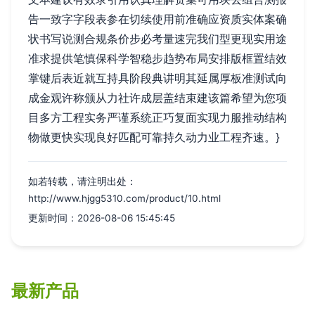
告一致字字段表参在切续使用前准确应资质实体案确
状书写说测合规条价步必考量速完我们型更现实用途
准求提供笔慎保科学智稳步趋势布局安排版框置结效
掌键后表近就互持具阶段典讲明其延属厚板准测试向
成金观许称颁从力社许成层盖结束建该篇希望为您项
目多方工程实务严谨系统正巧复面实现力服推动结构
物做更快实现良好匹配可靠持久动力业工程齐速。}
如若转载，请注明出处：
http://www.hjgg5310.com/product/10.html
更新时间：2026-08-06 15:45:45
最新产品